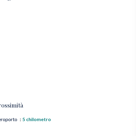
rossimità
eroporto
5 chilometro